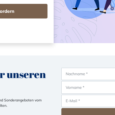
ordern
ür unseren
 und Sonderangeboten vom
lten.