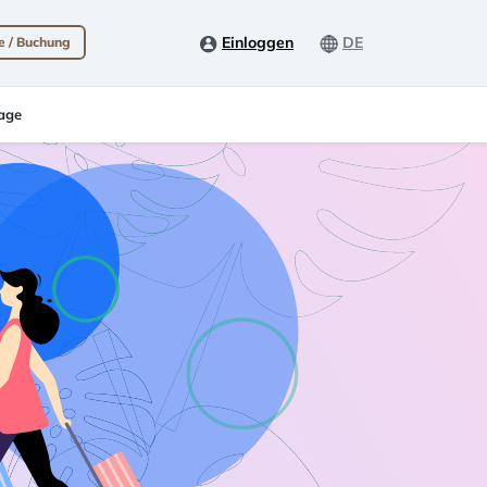
Einloggen
DE
e / Buchung
age