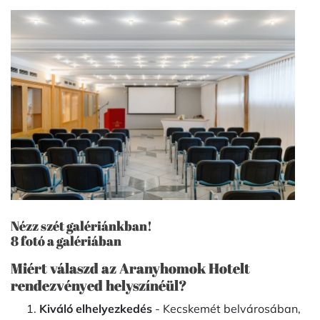
Nézz szét galériánkban!
8 fotó a galériában
Miért válaszd az Aranyhomok Hotelt
rendezvényed helyszínéül?
Kiváló elhelyezkedés
- Kecskemét belvárosában,