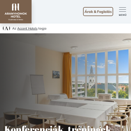
Árak & Foglalás
Az
Accent Hotels
tagja
Konferenciák, tréningek