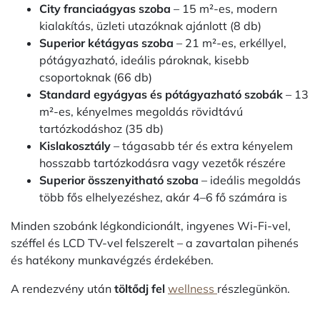
City franciaágyas szoba
– 15 m²-es, modern
kialakítás, üzleti utazóknak ajánlott (8 db)
Superior kétágyas szoba
– 21 m²-es, erkéllyel,
pótágyazható, ideális pároknak, kisebb
csoportoknak (66 db)
Standard egyágyas és pótágyazható szobák
– 13
m²-es, kényelmes megoldás rövidtávú
tartózkodáshoz (35 db)
Kislakosztály
– tágasabb tér és extra kényelem
hosszabb tartózkodásra vagy vezetők részére
Superior összenyitható szoba
– ideális megoldás
több fős elhelyezéshez, akár 4–6 fő számára is
Minden szobánk légkondicionált, ingyenes Wi-Fi-vel,
széffel és LCD TV-vel felszerelt – a zavartalan pihenés
és hatékony munkavégzés érdekében.
A rendezvény után
töltődj fel
wellness
részlegünkön.