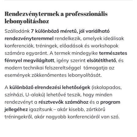
Rendezvénytermek a professzionális
lebonyolításhoz
Szállodánk
7 különböző méretű, jól variálható
rendezvényteremmel
rendelkezik, amelyek ideálisak
konferenciák, tréningek, előadások és workshopok
számára egyaránt. A termek mindegyike
természetes
fénnyel megvilágított
, igény szerint
elsötétíthető
, és
modern technikai felszereltséggel támogatja az
események zökkenőmentes lebonyolítását.
A
különböző elrendezési lehetőségek
(iskolapados,
színházi, U-alakú) lehetővé teszik, hogy minden
rendezvényt a
résztvevők számához
és a
program
jellegéhez
igazítsunk – akár kisebb, zártkörű
tréningekről, akár nagyobb konferenciáról van szó.