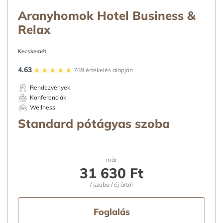
Aranyhomok Hotel Business &
Relax
Kecskemét
4.63
789 értékelés alapján
Rendezvények
Konferenciák
Wellness
Standard pótágyas szoba
már
31 630 Ft
/ szoba / éj ártól
Foglalás