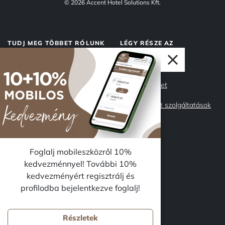
© 2026 Accent Hotel Solutions Kft.
TUDJ MEG TÖBBET RÓLUNK
LÉGY RÉSZE AZ
ACCENTNEK
Rólunk
Accent Market
Adatvédelem
Management szolgáltatások
Impresszum
Csapatunk
Miért az Accent?
Karrier
Foglalj mobileszközről 10%
kedvezménnyel! További 10%
kedvezményért regisztrálj és
KÖVESS MINKET
profilodba bejelentkezve foglalj!
Részletek