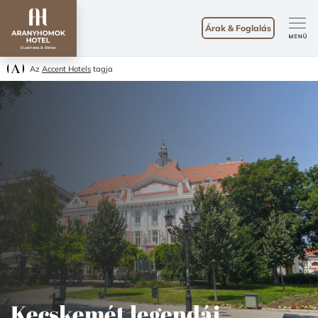
Árak & Foglalás
Az
Accent Hotels
tagja
Kecskemét legendái