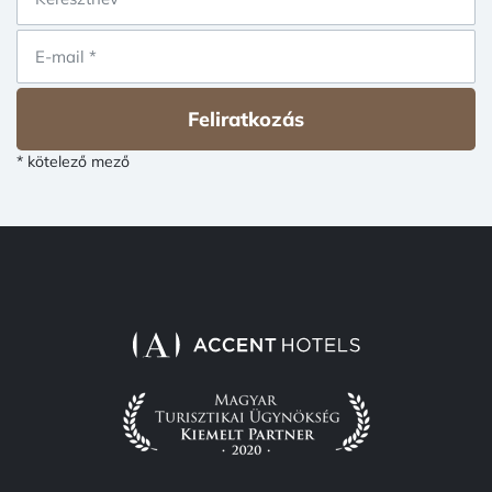
Feliratkozás
* kötelező mező