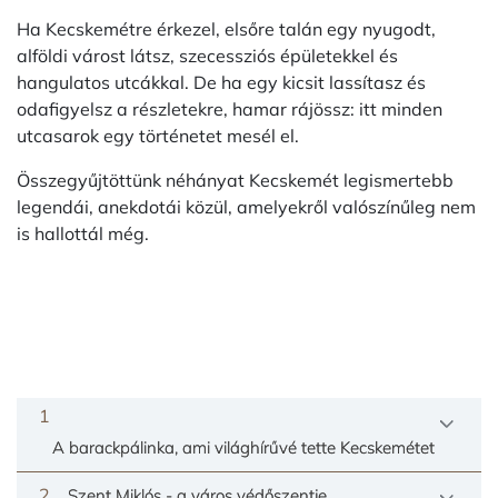
Ha Kecskemétre érkezel, elsőre talán egy nyugodt,
alföldi várost látsz, szecessziós épületekkel és
hangulatos utcákkal. De ha egy kicsit lassítasz és
odafigyelsz a részletekre, hamar rájössz: itt minden
utcasarok egy történetet mesél el.
Összegyűjtöttünk néhányat Kecskemét legismertebb
legendái, anekdotái közül, amelyekről valószínűleg nem
is hallottál még.
1
A barackpálinka, ami világhírűvé tette Kecskemétet
2
Szent Miklós - a város védőszentje