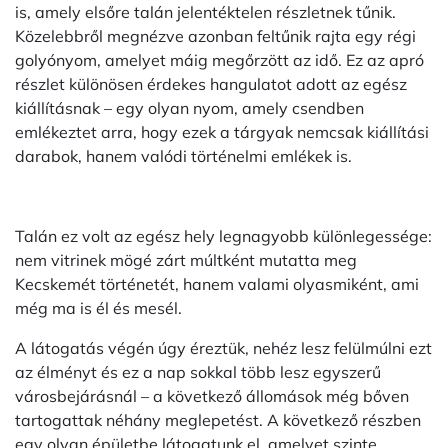
is, amely elsőre talán jelentéktelen részletnek tűnik.
Közelebbről megnézve azonban feltűnik rajta egy régi
golyónyom, amelyet máig megőrzött az idő. Ez az apró
részlet különösen érdekes hangulatot adott az egész
kiállításnak – egy olyan nyom, amely csendben
emlékeztet arra, hogy ezek a tárgyak nemcsak kiállítási
darabok, hanem valódi történelmi emlékek is.
Talán ez volt az egész hely legnagyobb különlegessége:
nem vitrinek mögé zárt múltként mutatta meg
Kecskemét történetét, hanem valami olyasmiként, ami
még ma is él és mesél.
A látogatás végén úgy éreztük, nehéz lesz felülmúlni ezt
az élményt és ez a nap sokkal több lesz egyszerű
városbejárásnál – a következő állomások még bőven
tartogattak néhány meglepetést. A következő részben
egy olyan épületbe látogatunk el, amelyet szinte