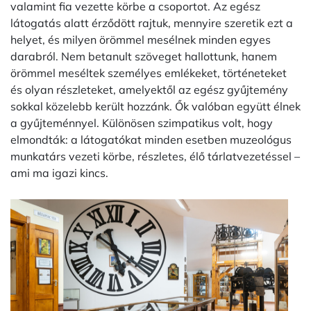
valamint fia vezette körbe a csoportot. Az egész
látogatás alatt érződött rajtuk, mennyire szeretik ezt a
helyet, és milyen örömmel mesélnek minden egyes
darabról. Nem betanult szöveget hallottunk, hanem
örömmel meséltek személyes emlékeket, történeteket
és olyan részleteket, amelyektől az egész gyűjtemény
sokkal közelebb került hozzánk. Ők valóban együtt élnek
a gyűjteménnyel. Különösen szimpatikus volt, hogy
elmondták: a látogatókat minden esetben muzeológus
munkatárs vezeti körbe, részletes, élő tárlatvezetéssel –
ami ma igazi kincs.