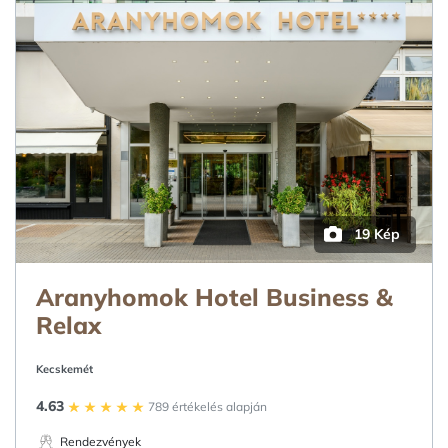
19 Kép
Aranyhomok Hotel Business &
Relax
Kecskemét
4.63
789 értékelés alapján
Rendezvények