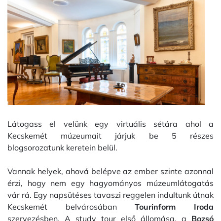
Látogass el velünk egy virtuális sétára ahol a
Kecskemét múzeumait járjuk be 5 részes
blogsorozatunk keretein belül.
Vannak helyek, ahová belépve az ember szinte azonnal
érzi, hogy nem egy hagyományos múzeumlátogatás
vár rá. Egy napsütéses tavaszi reggelen indultunk útnak
Kecskemét belvárosában
Tourinform Iroda
szervezésben. A study tour első állomása, a
Bozsó