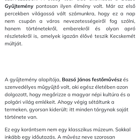
Gyűjtemény
pontosan ilyen élmény volt. Már az első
percekben világossá vált számunkra, hogy ez a nap
nem csupán a város nevezetességeiről fog szólni,
hanem történetekről, emberekről és olyan apró
részletekről is, amelyek igazán élővé teszik Kecskemét
múltját.
A gyűjtemény alapítója,
Bozsó János festőművész
és
szenvedélyes műgyűjtő volt, aki egész életében azon
dolgozott, hogy megőrizze a magyar népi kultúra és a
polgári világ emlékeit. Ahogy végig sétáltunk a
termeken, gyorsan kiderült: itt minden tárgynak saját
története van.
Ez egy korántsem nem egy klasszikus múzeum. Sokkal
inkább egy időutazás. A művész neve szorosan