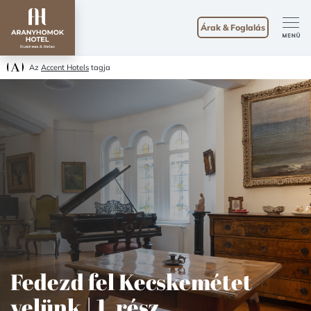
Árak & Foglalás
Az
Accent Hotels
tagja
Fedezd fel Kecskemétet
velünk | 1. rész