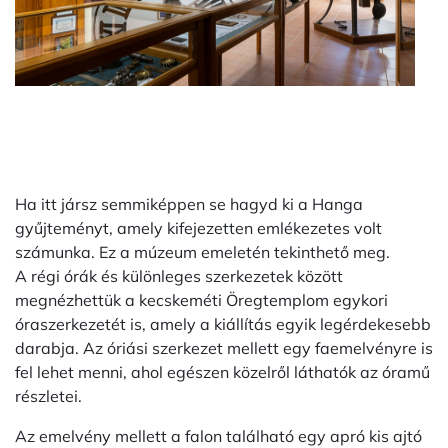
Ha itt jársz semmiképpen se hagyd ki a Hanga
gyűjteményt, amely kifejezetten emlékezetes volt
számunka. Ez a múzeum emeletén tekinthető meg.
A régi órák és különleges szerkezetek között
megnézhettük a kecskeméti Öregtemplom egykori
óraszerkezetét is, amely a kiállítás egyik legérdekesebb
darabja. Az óriási szerkezet mellett egy faemelvényre is
fel lehet menni, ahol egészen közelről láthatók az óramű
részletei.
Az emelvény mellett a falon található egy apró kis ajtó