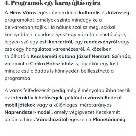
4. Programok egy karnyújtásnyira
A
Hírös Város
egész évben kínál
kulturális
és
közösségi
programokat, amelyek szinte mindegyike a
belvárosban zajlik. Ha nálunk szállsz meg, sokkal
könnyebben mondasz
igent
egy váratlan lehetőségre,
legyen szó egy
esti koncertről
, egy
rendezvényről
vagy
csak egy hangulatos városnézésről. A közelben
található a
Kecskeméti Katona József Nemzeti Színház
,
valamint a
Ciróka Bábszínház
is, így akár egy last
minute esti előadás is könnyedén beilleszthető a
programba.
A város felfedezését pedig még élményalapúbbá teszik
az
interaktív lehetőségek
, például a
városfelfedező
mobil játékok
vagy a különleges, méretarányos
Naprendszer-modell,
amely végigvezet Kecskemét
utcáin a híres
Városházától
egészen a
Planetáriumig
.