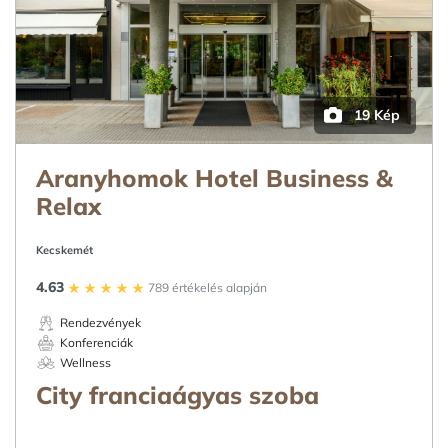
19 Kép
Aranyhomok Hotel Business &
Relax
Kecskemét
4.63
789 értékelés alapján
Rendezvények
Konferenciák
Wellness
City franciaágyas szoba