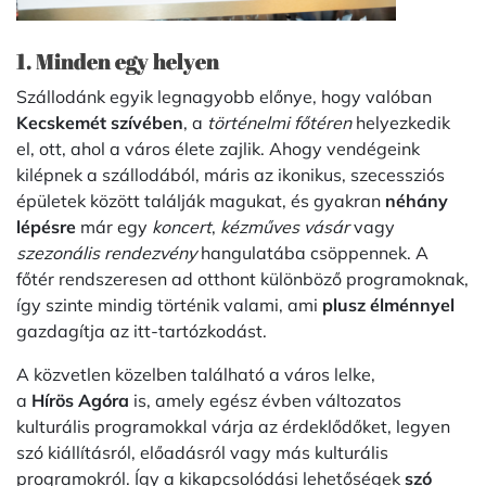
1. Minden egy helyen
Szállodánk egyik legnagyobb előnye, hogy valóban
Kecskemét szívében
, a
történelmi főtéren
helyezkedik
el, ott, ahol a város élete zajlik. Ahogy vendégeink
kilépnek a szállodából, máris az ikonikus, szecessziós
épületek között találják magukat, és gyakran
néhány
lépésre
már egy
koncert
,
kézműves vásár
vagy
szezonális rendezvény
hangulatába csöppennek. A
főtér rendszeresen ad otthont különböző programoknak,
így szinte mindig történik valami, ami
plusz élménnyel
gazdagítja az itt-tartózkodást.
A közvetlen közelben található a város lelke,
a
Hírös Agóra
is, amely egész évben változatos
kulturális programokkal várja az érdeklődőket, legyen
szó kiállításról, előadásról vagy más kulturális
programokról. Így a kikapcsolódási lehetőségek
szó