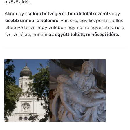
a közös időt.
Akár egy
családi hétvégéről
,
baráti találkozóról
vagy
kisebb ünnepi alkalomról
van szó, egy központi szállás
lehetővé teszi, hogy valóban egymásra figyeljetek, ne a
szervezésre, hanem
az együtt töltött, minőségi időre.