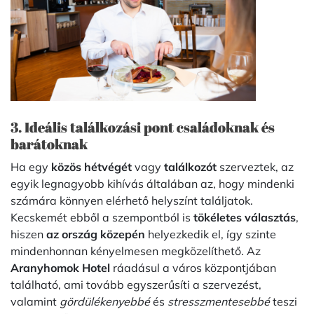
3. Ideális találkozási pont családoknak és
barátoknak
Ha egy
közös hétvégét
vagy
találkozót
szerveztek, az
egyik legnagyobb kihívás általában az, hogy mindenki
számára könnyen elérhető helyszínt találjatok.
Kecskemét ebből a szempontból is
tökéletes választás
,
hiszen
az ország közepén
helyezkedik el, így szinte
mindenhonnan kényelmesen megközelíthető. Az
Aranyhomok Hotel
ráadásul a város központjában
található, ami tovább egyszerűsíti a szervezést,
valamint
gördülékenyebbé
és
stresszmentesebbé
teszi