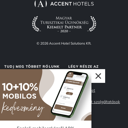
© 2026 Accent Hotel Solutions Kft.
TUDJ MEG TÖBBET RÓLUNK
LÉGY RÉSZE AZ
ACCENTNEK
Rólunk
Accent Market
Adatvédelem
Management szolgáltatások
Impresszum
Csapatunk
Miért az Accent?
Karrier