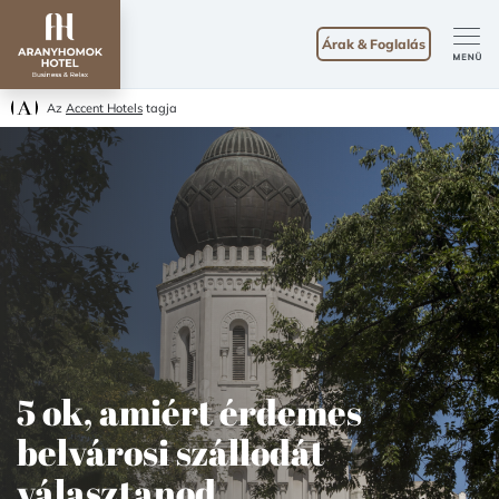
Árak & Foglalás
Az
Accent Hotels
tagja
5 ok, amiért érdemes
belvárosi szállodát
választanod