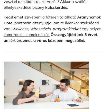
veszi el az idődet a szervezés? Akkor a szállás
elhelyezkedése bizony
kulcskérdés
.
Kecskemét szívében, a főtéren található
Aranyhomok
Hotel
pontosan azt nyújtja, amire ilyenkor szükséged
van:
wellness
,
városnézés
,
programkínálat
egy helyen,
kompromisszumok nélkül.
Összegyűjtöttünk 5 érvet,
amiért érdemes a város közepén megszállni.