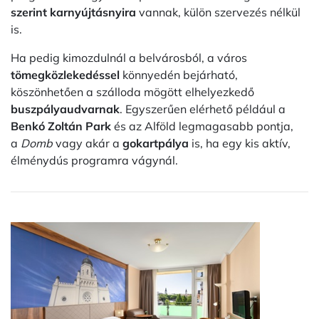
szerint karnyújtásnyira
vannak, külön szervezés nélkül
is.
Ha pedig kimozdulnál a belvárosból, a város
tömegközlekedéssel
könnyedén bejárható,
köszönhetően a szálloda mögött elhelyezkedő
buszpályaudvarnak
. Egyszerűen elérhető például a
Benkó Zoltán Park
és az Alföld legmagasabb pontja,
a
Domb
vagy akár a
gokartpálya
is, ha egy kis aktív,
élménydús programra vágynál.