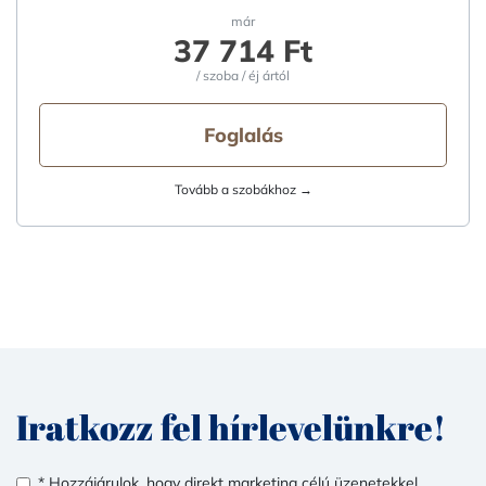
már
37 714 Ft
/ szoba / éj ártól
Foglalás
Tovább a szobákhoz →
Iratkozz fel hírlevelünkre!
* Hozzájárulok, hogy direkt marketing célú üzenetekkel