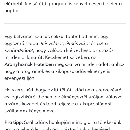
elérhető
, így sűrűbb program is kényelmesen belefér a
napba.
Egy belvárosi szállás sokkal többet ad, mint egy
egyszerű szoba:
kényelmet
,
élményeket
és azt a
szabadságot
, hogy valóban kiélvezhesd az utazás
minden pillanatát. Kecskemét szívében, az
Aranyhomok Hotelben
megszállva minden adott ahhoz,
hogy a programok és a kikapcsolódás élménye is
érvényesüljön.
Ha szeretnéd, hogy az itt töltött időd ne a szervezésről
és logisztikáról, hanem az élményekről szóljon, válaszd
a város közepét és tedd teljessé a kikapcsolódást
szállodánk kényelmével.
Pro tipp:
Szállodánk honlapján mindig arra törekszünk,
hogy a lehető legjobb áron biztosítsuk pihenésed.