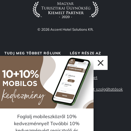
© 2026 Accent Hotel Solutions Kft.
TUDJ MEG TÖBBET RÓLUNK
LÉGY RÉSZE AZ
ACCENTNEK
Rólunk
Accent Market
Adatvédelem
Management szolgáltatások
Impresszum
Csapatunk
Miért az Accent?
Karrier
Foglalj mobileszközről 10%
kedvezménnyel! További 10%
kedvezményért regisztrálj és